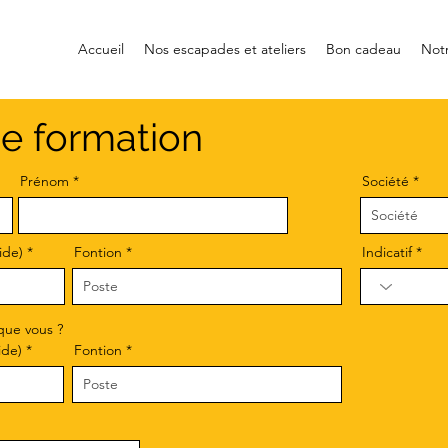
Accueil
Nos escapades et ateliers
Bon cadeau
Notr
ne formation
Prénom
Société
ide)
Fontion
Indicatif
que vous ?
ide)
Fontion